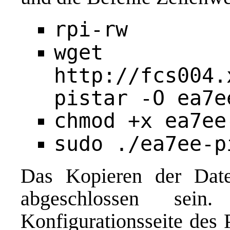
rpi-rw
wget
http://fcs004.
pistar -O ea7e
chmod +x ea7ee
sudo ./ea7ee-p
Das Kopieren der Datei
abgeschlossen se
Konfigurationsseite
des P