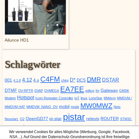
Ailunce HD1
Schlagwörter
C4FM
DMR
4.12
D*
DSTAR
001
4.x
DCS
4.1.8
chirp
EA7EE
DTMF
Gateway
DV-RPTR
DVAP
DVMEGA
editcp
fm
GMSK
Hotspot
Modem
Icom Repeater Controller
IoT
linux
LoneStar
MMdvm
MMDVM /
MW0MWZ
mobil
MMDVM HAT
MMDVM_NANO_DV
mode
Netz
pistar
OpenGD77
pi-star
retevis
ROUTER
Neustart.
O2
STM32-
update
YSF
URCALL
DVM
Upgrade
VODAFONE
ZUMspot
Wir verwendet Cookies für alles Mögliche (Werbung, Google, Facebook,
NSA ...). Auf Grund der Datenschutz-Grundverordnung ist Ihre freiwillige