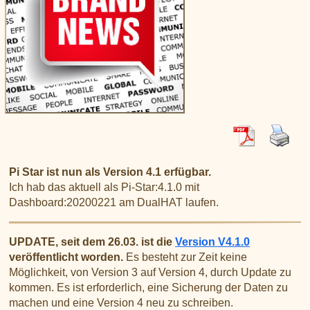
XLX031
CSS Tool (color party!)
Liste aller Rubiken im DAPNET
Download
DMR ID
BrandMeister Hose Line
YSFReflectors
Xreflector
IPSC2 Hotspot
deutsche Räume im Wires-X
Pi Star ist nun als Version 4.1 erfügbar.
Ich hab das aktuell als Pi-Star:4.1.0 mit
Dashboard:20200221 am DualHAT laufen.
UPDATE, seit dem 26.03. ist die
Version V4.1.0
veröffentlicht worden.
Es besteht zur Zeit keine
Möglichkeit, von Version 3 auf Version 4, durch Update zu
kommen. Es ist erforderlich, eine Sicherung der Daten zu
machen und eine Version 4 neu zu schreiben.