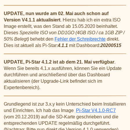
UPDATE, nun wurde am 02. Mai auch schon auf
Version V4.1.1 aktualisiert
. Hierzu hab ich ein extra ISO
Image erstellt, was den Stand ab 15.05.2020 beinhaltet.
Dieses
Spezielle ISO von DD1GO (4GB ISO / ca 1GB ZIP /
50% Belegt)
behebt den
Fehler der Schreibrechte
direkt.
Dies ist aktuell als Pi-Star:
4.1.1
mit Dashboard:
20200515
UPDATE, Pi-Star 4.1.2 ist ab dem 21. Mai verfügbar
.
Wenn Sie bereits 4.1.x ausführen, können Sie ein Update
durchführen und anschließend über das Dashboard
aktualisieren (der Upgrade-Link befindet sich im
Expertenbereich).
Grundlegend ist zur 3.x.y kein Unterschied beim Installieren
und Einrichten. Ich hab das Image
Pi-Star V4.1.0-RC7
(vom 20.12.2019) auf die SD-Karte geschrieben und die
entsprechenden UPDATE regelmäßig durchgeführt.
(Nachtrag: Bitte nun direkt die Version 4.1.0 verwenden)