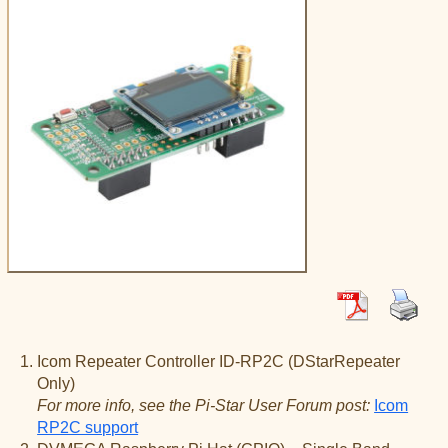
XLX031
CSS Tool (color party!)
Liste aller Rubiken im DAPNET
Download
DMR ID
BrandMeister Hose Line
YSFReflectors
Xreflector
IPSC2 Hotspot
deutsche Räume im Wires-X
Icom Repeater Controller ID-RP2C (DStarRepeater
Only)
For more info, see the Pi-Star User Forum post:
Icom
RP2C support