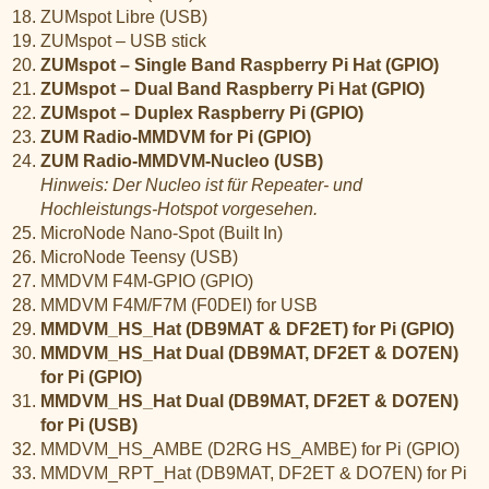
ZUMspot Libre (USB)
ZUMspot – USB stick
ZUMspot – Single Band Raspberry Pi Hat (GPIO)
ZUMspot – Dual Band Raspberry Pi Hat (GPIO)
ZUMspot – Duplex Raspberry Pi (GPIO)
ZUM Radio-MMDVM for Pi (GPIO)
ZUM Radio-MMDVM-Nucleo (USB)
Hinweis: Der Nucleo ist für Repeater- und
Hochleistungs-Hotspot vorgesehen.
MicroNode Nano-Spot (Built In)
MicroNode Teensy (USB)
MMDVM F4M-GPIO (GPIO)
MMDVM F4M/F7M (F0DEI) for USB
MMDVM_HS_Hat (DB9MAT & DF2ET) for Pi (GPIO)
MMDVM_HS_Hat Dual (DB9MAT, DF2ET & DO7EN)
for Pi (GPIO)
MMDVM_HS_Hat Dual (DB9MAT, DF2ET & DO7EN)
for Pi (USB)
MMDVM_HS_AMBE (D2RG HS_AMBE) for Pi (GPIO)
MMDVM_RPT_Hat (DB9MAT, DF2ET & DO7EN) for Pi