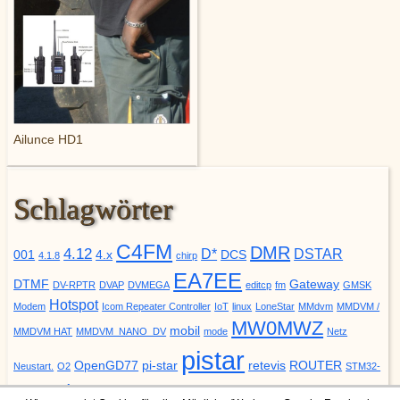
Ailunce HD1
Schlagwörter
C4FM
DMR
4.12
D*
DSTAR
001
4.x
DCS
4.1.8
chirp
EA7EE
DTMF
Gateway
DV-RPTR
DVAP
DVMEGA
editcp
fm
GMSK
Hotspot
Modem
Icom Repeater Controller
IoT
linux
LoneStar
MMdvm
MMDVM /
MW0MWZ
mobil
MMDVM HAT
MMDVM_NANO_DV
mode
Netz
pistar
OpenGD77
pi-star
retevis
ROUTER
Neustart.
O2
STM32-
update
YSF
URCALL
DVM
Upgrade
VODAFONE
ZUMspot