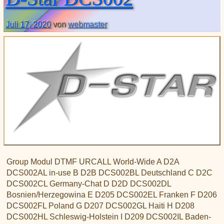
XLX031
CSS Tool (color party!)
Liste aller Rubiken im DAPNET
Download
DMR ID
BrandMeister Hose Line
Juli 17, 2020
von
webmaster
YSFReflectors
Xreflector
IPSC2 Hotspot
deutsche Räume im Wires-X
Group Modul DTMF URCALL World-Wide A D2A
DCS002AL in-use B D2B DCS002BL Deutschland C D2C
DCS002CL Germany-Chat D D2D DCS002DL
Bosnien/Herzegowina E D205 DCS002EL Franken F D206
DCS002FL Poland G D207 DCS002GL Haiti H D208
DCS002HL Schleswig-Holstein I D209 DCS002IL Baden-