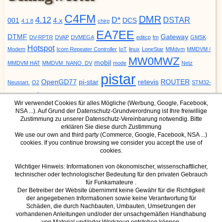
C4FM
DMR
4.12
D*
DSTAR
001
4.x
DCS
4.1.8
chirp
EA7EE
DTMF
Gateway
DV-RPTR
DVAP
DVMEGA
editcp
fm
GMSK
Hotspot
Modem
Icom Repeater Controller
IoT
linux
LoneStar
MMdvm
MMDVM /
MW0MWZ
mobil
MMDVM HAT
MMDVM_NANO_DV
mode
Netz
pistar
OpenGD77
pi-star
retevis
ROUTER
Neustart.
O2
STM32-
update
YSF
URCALL
DVM
Upgrade
VODAFONE
ZUMspot
Wir verwendet Cookies für alles Mögliche (Werbung, Google, Facebook,
NSA ...). Auf Grund der Datenschutz-Grundverordnung ist Ihre freiwillige
Zustimmung zu unserer Datenschutz-Vereinbarung notwendig. Bitte
erklären Sie diese durch Zustimmung
We use our own and third party (Commerce, Google, Facebook, NSA ...)
cookies. If you continue browsing we consider you accept the use of
DMR Mode
YSF Mode
cookies.
IPSC2 Dashboard für Hotspot
YSF Host
IPSC2 Dashboard für Hamnet
Wichtiger Hinweis: Informationen von ökonomischer, wissenschaftlicher,
technischer oder technologischer Bedeutung für den privaten Gebrauch
(nur über Hamnet erreichbar)
für Funkamateure .
Der Betreiber der Website übernimmt keine Gewähr für die Richtigkeit
der angegebenen Informationen sowie keine Verantwortung für
Schäden, die durch Nachbauten, Umbauten, Umsetzungen der
D-Star Mode
vorhandenen Anleitungen und/oder der unsachgemäßen Handhabung