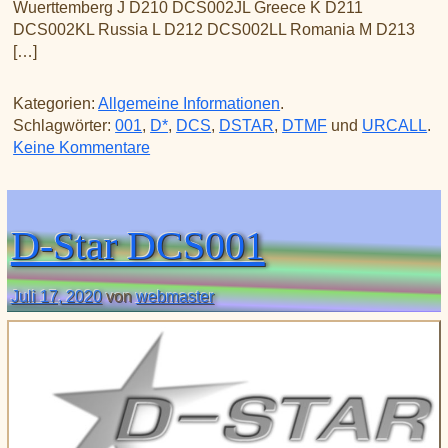
Wuerttemberg J D210 DCS002JL Greece K D211
DCS002KL Russia L D212 DCS002LL Romania M D213
[…]
Kategorien:
Allgemeine Informationen
.
Schlagwörter:
001
,
D*
,
DCS
,
DSTAR
,
DTMF
und
URCALL
.
zu D-Star DCS002
Keine Kommentare
D-Star DCS001
Juli 17, 2020
von
webmaster