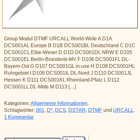
Group Modul DTMF URCALL World-Wide A D1A
DCS001AL Europe B D1B DCS001BL Deutschland C D1C
DCS001CL Elbe-Weser D D1D DCS001DL NRW E D105
DCS001EL Berlin-Brandenb-MV F D106 DCS001FL DL-
Bayern-Ost G D107 DCS001GL in-use H D108 DCS001HL
Ruhrgebiet I D109 DCS001IL DL-Nord J D110 DCS001JL
Hessen K D111 DCS001KL Rheinland-Pfalz L D112
DCS001LL DL-Mitte M D113 […]
Kategorien:
Allgemeine Informationen
.
Schlagwörter:
001
,
D*
,
DCS
,
DSTAR
,
DTMF
und
URCALL
.
zu D-Star DCS001
1 Kommentar
Suchen nach: