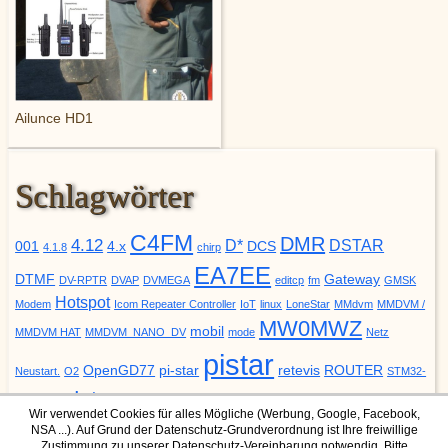
Ailunce HD1
Schlagwörter
C4FM
DMR
4.12
D*
DSTAR
001
4.x
DCS
4.1.8
chirp
EA7EE
DTMF
Gateway
DV-RPTR
DVAP
DVMEGA
editcp
fm
GMSK
Hotspot
Modem
Icom Repeater Controller
IoT
linux
LoneStar
MMdvm
MMDVM /
MW0MWZ
mobil
MMDVM HAT
MMDVM_NANO_DV
mode
Netz
pistar
OpenGD77
pi-star
retevis
ROUTER
Neustart.
O2
STM32-
update
YSF
URCALL
DVM
Upgrade
VODAFONE
ZUMspot
Wir verwendet Cookies für alles Mögliche (Werbung, Google, Facebook,
NSA ...). Auf Grund der Datenschutz-Grundverordnung ist Ihre freiwillige
Zustimmung zu unserer Datenschutz-Vereinbarung notwendig. Bitte