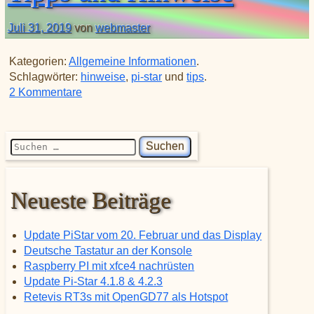
Juli 31, 2019
von
webmaster
Kategorien:
Allgemeine Informationen
.
Schlagwörter:
hinweise
,
pi-star
und
tips
.
zu Tipps und Hinweise
2 Kommentare
Suchen nach:
Neueste Beiträge
Update PiStar vom 20. Februar und das Display
Deutsche Tastatur an der Konsole
Raspberry PI mit xfce4 nachrüsten
Update Pi-Star 4.1.8 & 4.2.3
Retevis RT3s mit OpenGD77 als Hotspot