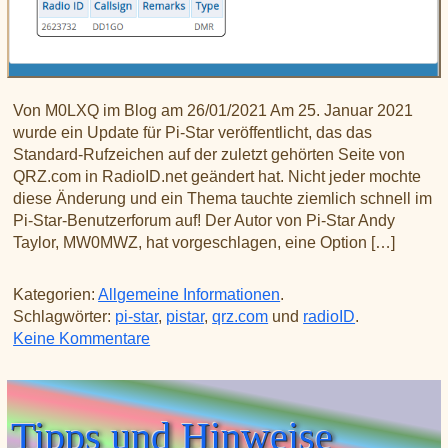
Von M0LXQ im Blog am 26/01/2021 Am 25. Januar 2021
wurde ein Update für Pi-Star veröffentlicht, das das
Standard-Rufzeichen auf der zuletzt gehörten Seite von
QRZ.com in RadioID.net geändert hat. Nicht jeder mochte
diese Änderung und ein Thema tauchte ziemlich schnell im
Pi-Star-Benutzerforum auf! Der Autor von Pi-Star Andy
Taylor, MW0MWZ, hat vorgeschlagen, eine Option […]
Kategorien:
Allgemeine Informationen
.
Schlagwörter:
pi-star
,
pistar
,
qrz.com
und
radioID
.
zu Wiederherstellen von QRZ.com auf Pi-
Keine Kommentare
Tipps und Hinweise